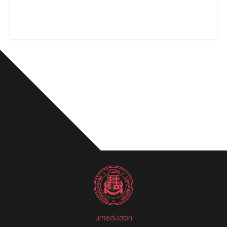
ᲙᲝᲜᲢᲐᲥᲢᲘ