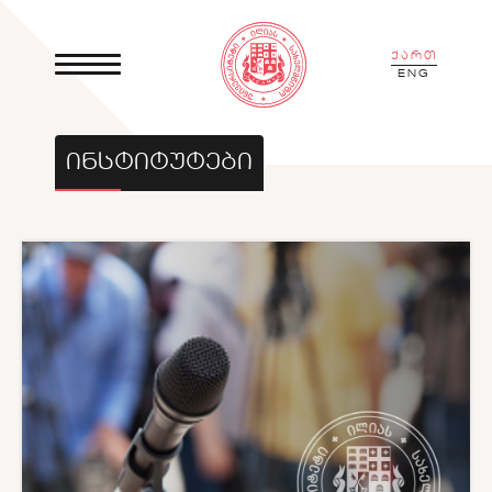
ქართ
ENG
ᲘᲜᲡᲢᲘᲢᲣᲢᲔᲑᲘ