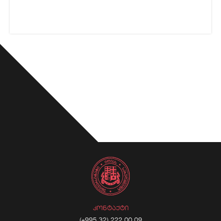
ᲙᲝᲜᲢᲐᲥᲢᲘ
(+995 32) 222 00 09