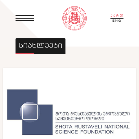
ქართ
ENG
ᲡᲘᲐᲮᲚᲔᲔᲑᲘ