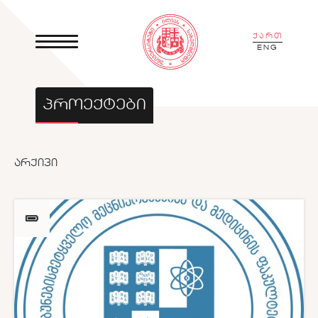
ქართ
ENG
ᲞᲠᲝᲔᲥᲢᲔᲑᲘ
ᲐᲠᲥᲘᲕᲘ