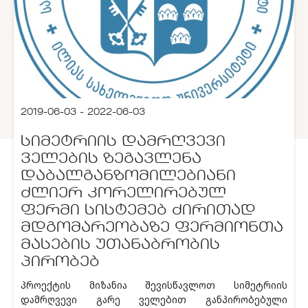
2019-06-03 - 2022-06-03
ᲡᲘᲛᲔᲢᲠᲘᲘᲡ ᲓᲐᲛᲠᲦᲕᲔᲕᲘ
ᲕᲔᲚᲔᲑᲘᲡ ᲖᲔᲒᲐᲕᲚᲔᲜᲐ
ᲓᲐᲑᲐᲚᲒᲐᲜᲖᲝᲛᲘᲚᲔᲑᲘᲐᲜᲘ
ᲫᲚᲘᲔᲠ ᲙᲝᲠᲔᲚᲘᲠᲔᲑᲣᲚ
ᲤᲔᲠᲛᲘ ᲡᲘᲡᲢᲔᲛᲔᲑ ᲫᲘᲠᲘᲗᲐᲓ
ᲛᲓᲒᲝᲛᲐᲠᲔᲝᲑᲐᲖᲔ ᲤᲔᲠᲛᲘᲝᲜᲗᲐ
ᲛᲐᲡᲔᲑᲘᲡ ᲣᲗᲐᲜᲐᲑᲠᲝᲑᲘᲡ
ᲞᲘᲠᲝᲑᲔᲑ
პროექტის მიზანია შევისწავლოთ სიმეტრიის
დამრღვევი გარე ველებით განპირობებული