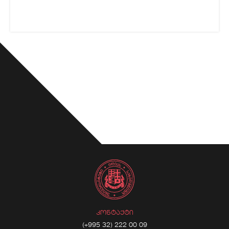
ᲙᲝᲜᲢᲐᲥᲢᲘ
(+995 32) 222 00 09