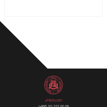
ᲙᲝᲜᲢᲐᲥᲢᲘ
(+995 32) 222 00 09