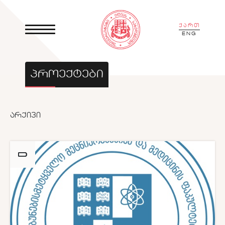
ქართ
ENG
ᲞᲠᲝᲔᲥᲢᲔᲑᲘ
ᲐᲠᲥᲘᲕᲘ