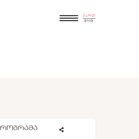
ქართ
ENG
ᲞᲠᲝᲒᲠᲐᲛᲐ