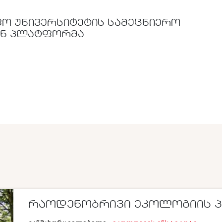
Ო ᲣᲜᲘᲕᲔᲠᲡᲘᲢᲔᲢᲘᲡ ᲡᲐᲛᲔᲪᲜᲘᲔᲠᲝ
ᲘᲜ ᲞᲚᲐᲢᲤᲝᲠᲛᲐ
ᲠᲐᲝᲓᲔᲜᲝᲑᲠᲘᲕᲘ ᲔᲙᲝᲚᲝᲒᲘᲘᲡ 